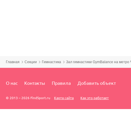
Главная
Секции
Гимнастика
Зал гимнастики GymBalance на метро 
О нас
Контакты
Правила
Добавить объект
© 2013 – 2026 FindSport.ru
Карта сайта
Как это работает