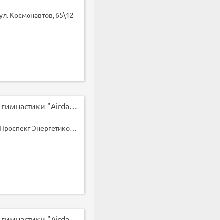
ул. Космонавтов, 65\12
Студия воздушной гимнастики "Airdance"
Санкт-Петербург, Проспект Энергетиков 3,корп. Б
Студия воздушной гимнастики "Airdance"