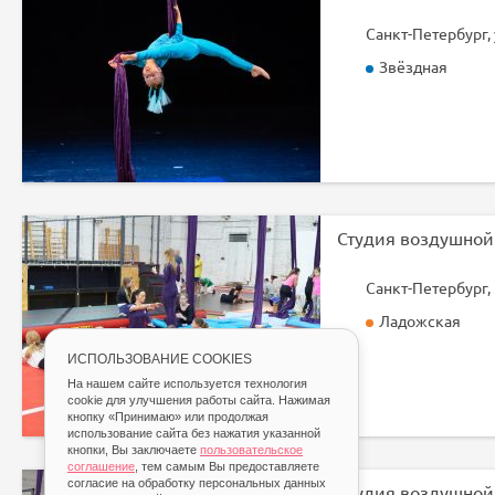
Санкт-Петербург, 
Звёздная
Ладожская
ИСПОЛЬЗОВАНИЕ COOKIES
На нашем сайте используется технология
cookie для улучшения работы сайта. Нажимая
кнопку «Принимаю» или продолжая
использование сайта без нажатия указанной
кнопки, Вы заключаете
пользовательское
соглашение
, тем самым Вы предоставляете
согласие на обработку персональных данных