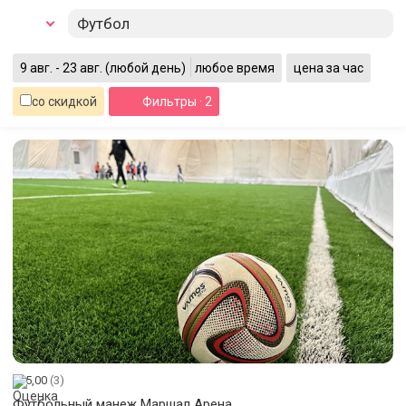
Футбол
9 авг. - 23 авг.
(любой день)
любое время
цена за час
со скидкой
Фильтры
· 2
5,00
(3)
Футбольный манеж Маршал Арена