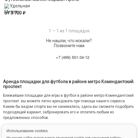
Удельная
₽
от 3 700
1 — 1 из 1 площадок
Не нашли, что искали?
Позвоните нам
+7 (499) 501-34-12
Аренда площадки для футбола в районе метро Комендантский
проспект
Ближайшие площадки для игры в футбол в районе метро Комендантский
проспект. вы можете легко арендовать при помощи нашего сервиса.
Каким бы видом спорта вы не занимались, здесь вы сможете подобрать
подходящий вариант, забронировать его и оплатить любым из
предложенных способов.
Снять площадки для игры в футбол можно сразу на продолжительный
Использование cookies
временной период с внесением оплаты на ежемесячной основе.
На нашем сайте используется технология cookie для улучшения работы