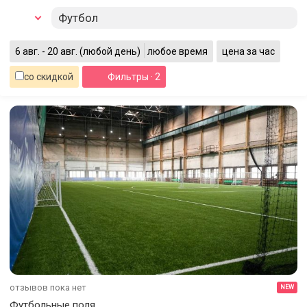
Футбол
6 авг. - 20 авг.
(любой день)
любое время
цена за час
со скидкой
Фильтры
· 2
отзывов пока нет
NEW
Футбольные поля